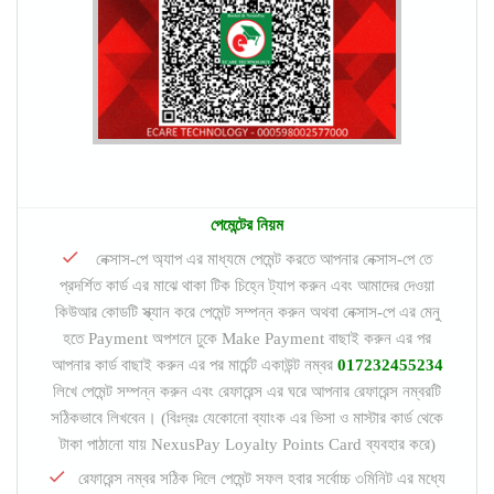
পেমেন্টের নিয়ম
নেক্সাস-পে অ্যাপ এর মাধ্যমে পেমেন্ট করতে আপনার নেক্সাস-পে তে
প্রদর্শিত কার্ড এর মাঝে থাকা টিক চিহ্নে ট্যাপ করুন এবং আমাদের দেওয়া
কিউআর কোডটি স্ক্যান করে পেমেন্ট সম্পন্ন করুন অথবা নেক্সাস-পে এর মেনু
হতে Payment অপশনে ঢুকে Make Payment বাছাই করুন এর পর
আপনার কার্ড বাছাই করুন এর পর মার্চেন্ট একাউন্ট নম্বর
017232455234
লিখে পেমেন্ট সম্পন্ন করুন এবং রেফারেন্স এর ঘরে আপনার রেফারেন্স নম্বরটি
সঠিকভাবে লিখবেন। (বিঃদ্রঃ যেকোনো ব্যাংক এর ভিসা ও মাস্টার কার্ড থেকে
টাকা পাঠানো যায় NexusPay Loyalty Points Card ব্যবহার করে)
রেফারেন্স নম্বর সঠিক দিলে পেমেন্ট সফল হবার সর্বোচ্চ ৩মিনিট এর মধ্যে