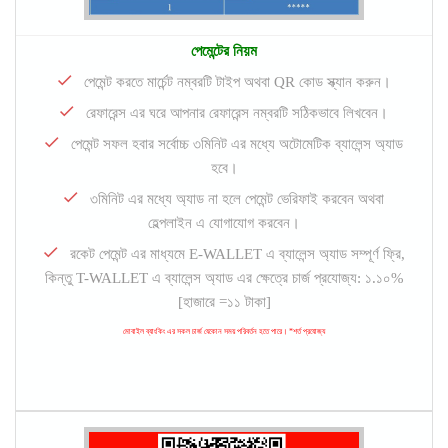
পেমেন্টের নিয়ম
পেমেন্ট করতে মার্চেন্ট নম্বরটি টাইপ অথবা QR কোড স্ক্যান করুন।
রেফারেন্স এর ঘরে আপনার রেফারেন্স নম্বরটি সঠিকভাবে লিখবেন।
পেমেন্ট সফল হবার সর্বোচ্চ ৩মিনিট এর মধ্যে অটোমেটিক ব্যালেন্স অ্যাড
হবে।
৩মিনিট এর মধ্যে অ্যাড না হলে পেমেন্ট ভেরিফাই করবেন অথবা
হেল্পলাইন এ যোগাযোগ করবেন।
রকেট পেমেন্ট এর মাধ্যমে E-WALLET এ ব্যালেন্স অ্যাড সম্পূর্ণ ফ্রি,
কিন্তু T-WALLET এ ব্যালেন্স অ্যাড এর ক্ষেত্রে চার্জ প্রযোজ্য: ১.১০%
[হাজারে =১১ টাকা]
মোবাইল ব্যাংকিং এর সকল চার্জ যেকোন সময় পরিবর্তন হতে পারে। *শর্ত প্রযোজ্য