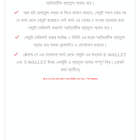
অটোমেটিক ব্যালেন্স অ্যাড হবে।
আর যদি রেফারেন্স নম্বর না লিখে থাকেন তাহলে, পেমেন্ট সফল হবার পর
যে কার্ড থেকে পেমেন্ট করেছেন সেই কার্ড এর শেষের ৪ সংখ্যা ব্যবহার করে
পেমেন্ট ভেরিফাই করলেই অটোমেটিক ব্যালেন্স অ্যাড হবে।
পেমেন্ট ভেরিফাই করার সর্বোচ্চ ৩ মিনিট এর মধ্যে অটোমেটিক ব্যালেন্স
অ্যাড হবে অথবা হেল্পলাইন এ যোগাযোগ করবেন।
নেক্সাস-পে এর যেকোনো কার্ড থেকে পেমেন্ট এর মাধ্যমে E-WALLET
এবং T-WALLET উভয় একাউন্ট এ ব্যালেন্স অ্যাড সম্পূর্ণ ফ্রি। (রকেট
কার্ড ব্যতীত)
ব্যাংক এর সকল চার্জ যেকোন সময় পরিবর্তন হতে পারে। *শর্ত প্রযোজ্য