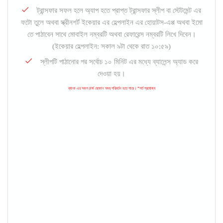
ট্রান্সফার সফল হলে অ্যাপ হতে প্রাপ্ত ট্রান্সফার স্লীপ বা স্টেটমেন্ট এর
ফটো তুলে অথবা স্ক্রীনশর্ট ইকেয়ার এর হেল্পলাইন এর হোয়াটস-এপ্প অথবা ইমো
তে পাঠাবেন সাথে মোবাইল নম্বরটি অথবা রেফারেন্স নম্বরটি লিখে দিবেন।
(ইকেয়ার হেল্পলাইন: সকাল ৯টা থেকে রাত ১০:৫৯)
স্লীপটি পাঠানোর পর সর্বোচ ১০ মিনিট এর মধ্যে ব্যালেন্স অ্যাড করে
দেওয়া হয়।
ব্যাংক এর সকল চার্জ যেকোন সময় পরিবর্তন হতে পারে। *শর্ত প্রযোজ্য