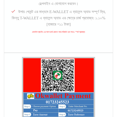
হেল্পলাইন এ যোগাযোগ করবেন।
উপায় পেমেন্ট এর মাধ্যমে E-WALLET এ ব্যালেন্স অ্যাড সম্পূর্ণ ফ্রি,
কিন্তু T-WALLET এ ব্যালেন্স অ্যাড এর ক্ষেত্রে চার্জ প্রযোজ্য: ১.১০%
[হাজারে =১১ টাকা]
মোবাইল ব্যাংকিং এর সকল চার্জ যেকোন সময় পরিবর্তন হতে পারে। *শর্ত প্রযোজ্য