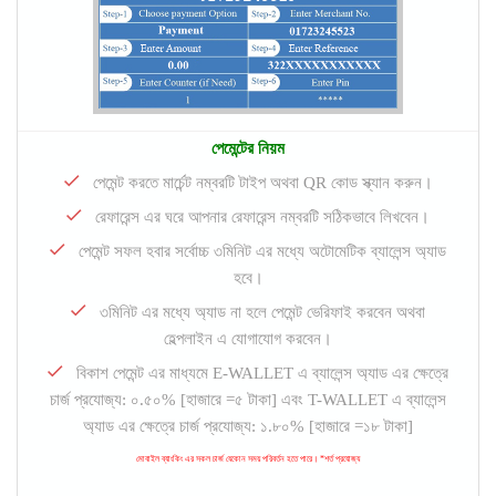
পেমেন্টের নিয়ম
পেমেন্ট করতে মার্চেন্ট নম্বরটি টাইপ অথবা QR কোড স্ক্যান করুন।
রেফারেন্স এর ঘরে আপনার রেফারেন্স নম্বরটি সঠিকভাবে লিখবেন।
পেমেন্ট সফল হবার সর্বোচ্চ ৩মিনিট এর মধ্যে অটোমেটিক ব্যালেন্স অ্যাড
হবে।
৩মিনিট এর মধ্যে অ্যাড না হলে পেমেন্ট ভেরিফাই করবেন অথবা
হেল্পলাইন এ যোগাযোগ করবেন।
বিকাশ পেমেন্ট এর মাধ্যমে E-WALLET এ ব্যালেন্স অ্যাড এর ক্ষেত্রে
চার্জ প্রযোজ্য: ০.৫০% [হাজারে =৫ টাকা] এবং T-WALLET এ ব্যালেন্স
অ্যাড এর ক্ষেত্রে চার্জ প্রযোজ্য: ১.৮০% [হাজারে =১৮ টাকা]
মোবাইল ব্যাংকিং এর সকল চার্জ যেকোন সময় পরিবর্তন হতে পারে। *শর্ত প্রযোজ্য