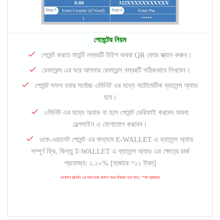
পেমেন্টের নিয়ম
পেমেন্ট করতে মার্চেন্ট নম্বরটি টাইপ অথবা QR কোড স্ক্যান করুন।
রেফারেন্স এর ঘরে আপনার রেফারেন্স নম্বরটি সঠিকভাবে লিখবেন।
পেমেন্ট সফল হবার সর্বোচ্চ ৩মিনিট এর মধ্যে অটোমেটিক ব্যালেন্স অ্যাড
হবে।
৩মিনিট এর মধ্যে অ্যাড না হলে পেমেন্ট ভেরিফাই করবেন অথবা
হেল্পলাইন এ যোগাযোগ করবেন।
ওকে-ওয়ালেট পেমেন্ট এর মাধ্যমে E-WALLET এ ব্যালেন্স অ্যাড
সম্পূর্ণ ফ্রি, কিন্তু T-WALLET এ ব্যালেন্স অ্যাড এর ক্ষেত্রে চার্জ
প্রযোজ্য: ১.১০% [হাজারে =১১ টাকা]
মোবাইল ব্যাংকিং এর সকল চার্জ যেকোন সময় পরিবর্তন হতে পারে। *শর্ত প্রযোজ্য