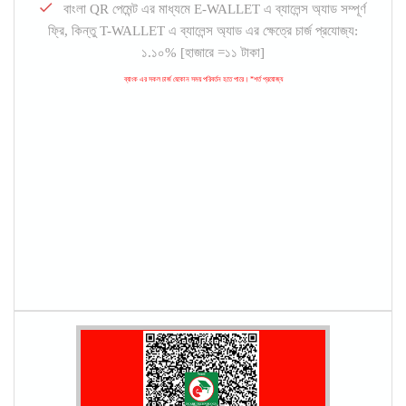
বাংলা QR পেমেন্ট এর মাধ্যমে E-WALLET এ ব্যালেন্স অ্যাড সম্পূর্ণ
ফ্রি, কিন্তু T-WALLET এ ব্যালেন্স অ্যাড এর ক্ষেত্রে চার্জ প্রযোজ্য:
১.১০% [হাজারে =১১ টাকা]
ব্যাংক এর সকল চার্জ যেকোন সময় পরিবর্তন হতে পারে। *শর্ত প্রযোজ্য