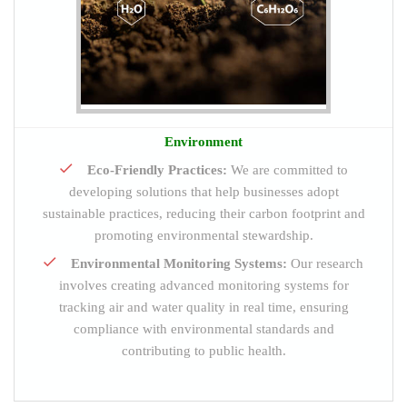
Environment
Eco-Friendly Practices:
We are committed to
developing solutions that help businesses adopt
sustainable practices, reducing their carbon footprint and
promoting environmental stewardship.
Environmental Monitoring Systems:
Our research
involves creating advanced monitoring systems for
tracking air and water quality in real time, ensuring
compliance with environmental standards and
contributing to public health.