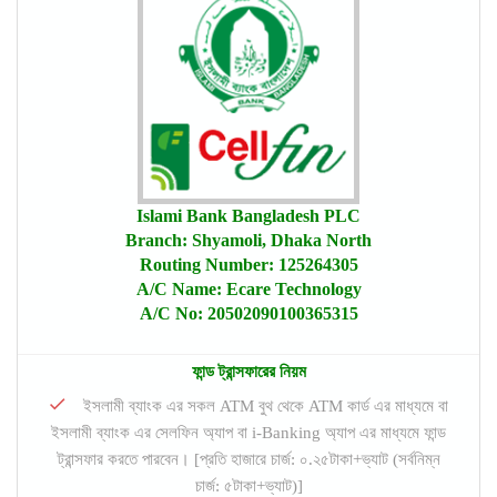
Islami Bank Bangladesh PLC
Branch: Shyamoli, Dhaka North
Routing Number: 125264305
A/C Name: Ecare Technology
A/C No: 20502090100365315
ফান্ড ট্রান্সফারের নিয়ম
ইসলামী ব্যাংক এর সকল ATM বুথ থেকে ATM কার্ড এর মাধ্যমে বা
ইসলামী ব্যাংক এর সেলফিন অ্যাপ বা i-Banking অ্যাপ এর মাধ্যমে ফান্ড
ট্রান্সফার করতে পারবেন। [প্রতি হাজারে চার্জ: ০.২৫টাকা+ভ্যাট (সর্বনিম্ন
চার্জ: ৫টাকা+ভ্যাট)]