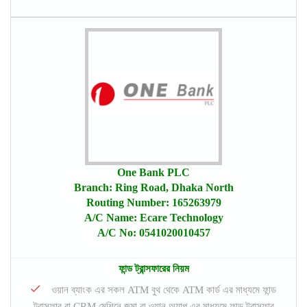
One Bank PLC
Branch: Ring Road, Dhaka North
Routing Number: 165263979
A/C Name: Ecare Technology
A/C No: 0541020010457
ফান্ড ট্রান্সফারের নিয়ম
ওয়ান ব্যাংক এর সকল ATM বুথ থেকে ATM কার্ড এর মাধ্যমে ফান্ড
ট্রান্সফার বা CRM মেশিনে জমা বা ওয়ান অ্যাপ এর মাধ্যমে ফান্ড ট্রান্সফার