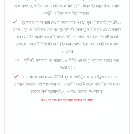
এবং সপ্তাহে ৭ দিন সকাল ৯টা থেকে রাত ১১টা পর্যন্ত ইকেয়ার টেকনোলজি
একাউন্ট এ টাকা জমা দিতে পারবেন।
ট্রান্সফার অথবা জমা দেওয়া সফল হলে ATM-বুথ / ইন্টারনেট ব্যাংকিং /
রকেট / ব্যাংক অফিসার হতে প্রাপ্ত স্লীপটি ফটো তুলে ইকেয়ার এর হেল্পলাইন
এর হোয়াটস-অ্যাপ অথবা ইমো তে পাঠাবেন সাথে মোবাইল নম্বরটি অথবা
রেফারেন্স নম্বরটি লিখে দিবেন। (ইকেয়ার হেল্পলাইন: সকাল ৯টা থেকে রাত
১০:৫৯)
স্লীপটি পাঠানোর পর সর্বোচ ১০ মিনিট এর মধ্যে ব্যালেন্স অ্যাড করে
দেওয়া হয়।
ডাচ বাংলা ব্যাংক এর ATM বুথ বা ফাস্ট-ট্র্যাক হতে ট্রান্সফার বা জমা
দেওয়ার ক্ষেত্রে চার্জ প্রযোজ্য না। (রকেট একাউন্ট থেকে ফান্ড ট্রান্সফার এর
ক্ষেত্রে চার্জ প্রযোজ্য: ০.৯০% [হাজারে =৯ টাকা])
ব্যাংক এর সকল চার্জ যেকোন সময় পরিবর্তন হতে পারে। *শর্ত প্রযোজ্য