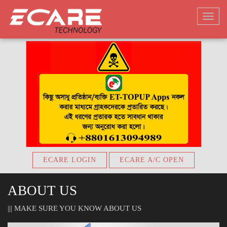
Ecare
Toggl
Technology
navig
ECARE LOGIN
ECARE A/C OPEN
ABOUT US
||| MAKE SURE YOU KNOW ABOUT US