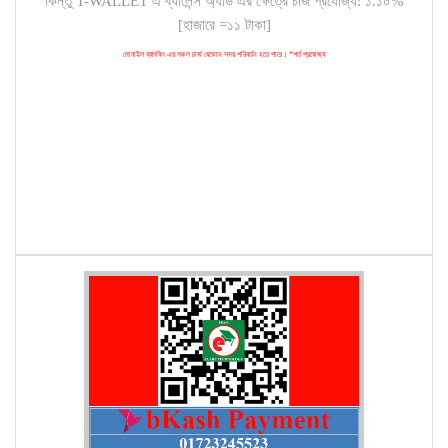
কিন্তু T-WALLET এ ব্যালেন্স অ্যাড এর ক্ষেত্রে চার্জ প্রযোজ্য: ১.১০%
[হাজারে =১১ টাকা]
মোবাইল ব্যাংকিং এর সকল চার্জ যেকোন সময় পরিবর্তন হতে পারে। *শর্ত প্রযোজ্য